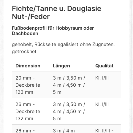
Fichte/Tanne u. Douglasie
Nut-/Feder
Fußbodenprofil für Hobbyraum oder
Dachboden
gehobelt, Rückseite egalisiert ohne Zugnuten,
getrocknet
Dimension
Längen
Qualität
20 mm -
3 m / 3,50 m /
Kl. I/III
Deckbreite
4 m / 4,50 m /
123 mm
5 m
26 mm -
3 m / 3,50 m /
Kl. I/III
Deckbreite
4 m / 4,50 m /
132 mm
5 m
26 mm -
3 m / 4 m
Kl. II/III -