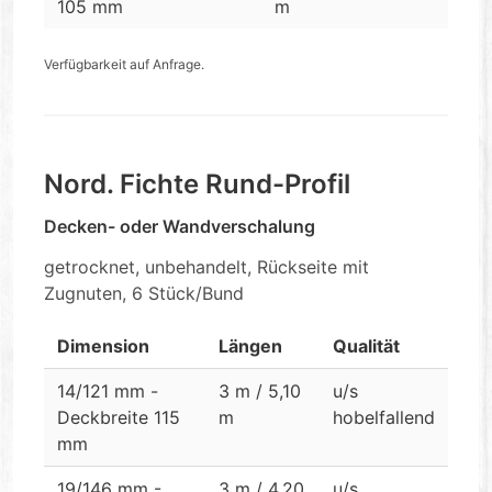
105 mm
m
Verfügbarkeit auf Anfrage.
Nord. Fichte Rund-Profil
Decken- oder Wandverschalung
getrocknet, unbehandelt, Rückseite mit
Zugnuten, 6 Stück/Bund
Dimension
Längen
Qualität
14/121 mm -
3 m / 5,10
u/s
Deckbreite 115
m
hobelfallend
mm
19/146 mm -
3 m / 4,20
u/s