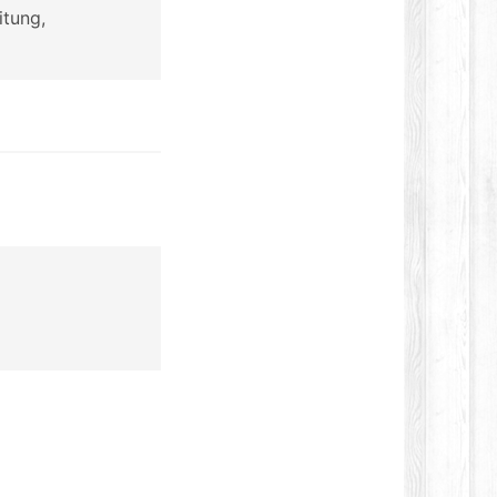
itung,