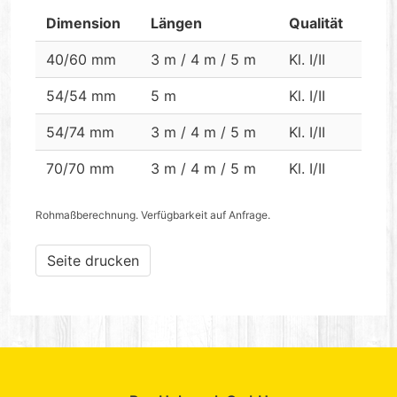
Dimension
Längen
Qualität
40/60 mm
3 m / 4 m / 5 m
Kl. I/II
54/54 mm
5 m
Kl. I/II
54/74 mm
3 m / 4 m / 5 m
Kl. I/II
70/70 mm
3 m / 4 m / 5 m
Kl. I/II
Rohmaßberechnung. Verfügbarkeit auf Anfrage.
Seite drucken