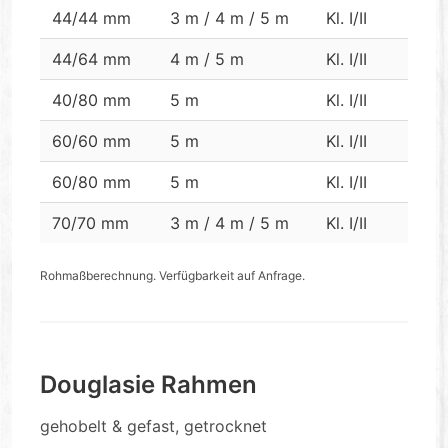
44/44 mm
3 m / 4 m / 5 m
Kl. I/II
44/64 mm
4 m / 5 m
Kl. I/II
40/80 mm
5 m
Kl. I/II
60/60 mm
5 m
Kl. I/II
60/80 mm
5 m
Kl. I/II
70/70 mm
3 m / 4 m / 5 m
Kl. I/II
Rohmaßberechnung. Verfügbarkeit auf Anfrage.
Douglasie Rahmen
gehobelt & gefast, getrocknet